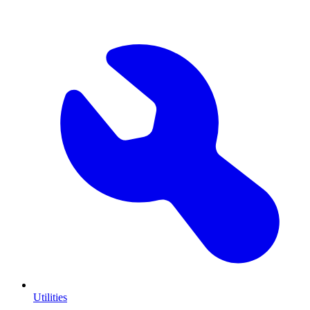
Utilities