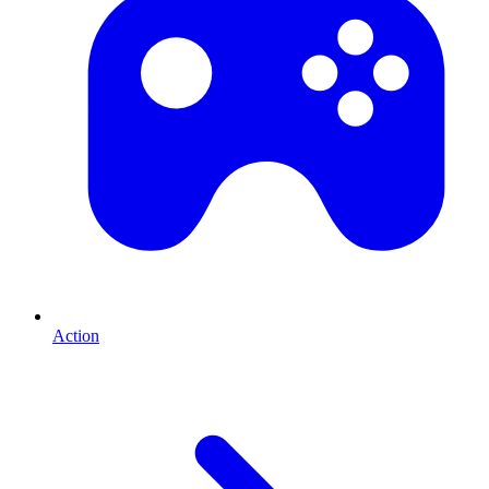
Action