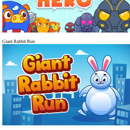
Jouer
Giant Rabbit Run
Jouer