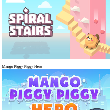
Jouer
Mango Piggy Piggy Hero