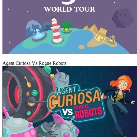
Jouer
Agent Curiosa Vs Rogue Robots