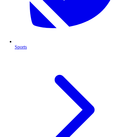
Sports