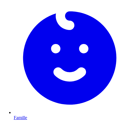
Famille