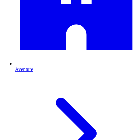
Aventure